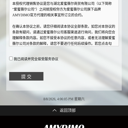
本授权代理销售协议是您与湖北爱蜜薇尔商贸有限公司（以下简称
“爱蜜薇尔公司”）之间就授权你方为爱蜜薇尔公司旗下品牌
AMYDIMO官方代理的相关事宜所订立的合约。
在确认本协议之前，请您仔细阅读本协议全部条款，如您对本协议的
条款有疑问，请通过爱蜜薇尔公司客服渠道进行询问，我们将向您合
理解释条款内容。如您不接受本协议的任意内容，或者无法理解爱蜜
薇尔公司对条款的解释，请您不要进行任何后续操作。若您点击勾
选"我已了解并接受《授权代理销售协议》"并点击【立即注册】按钮
且注册成功后，将视为您已接受本协议所述的全部条款和条件，同意
我已阅读并完全接受服务协议
接受本协议约束。届时您不应以未阅读本协议的内容或者未获得对您
问询的解答等理由，主张本协议无效，或要求撤销本协议。
湖北爱蜜薇尔商贸有限公司是一家专业从事内衣家居服以及相关产品
的研发，设计，销售为一体的服饰公司。公司自成立以来，始终秉承
以现代化、人性化的管理理念，带领团队向前迈进，始终坚持自主创
新，在内部建立了完善的研发制度和严格的质量服务控制体系，创立
了公司旗下主营品牌——AMYDIMO。
8/8/2026, 4:06:05 PM 星期六
为了更好的扩展和维护公司旗下品牌AMYDIMO系列产品的市场空
间，爱蜜薇尔公司本着互利共赢、诚信经营的原则，并根据《合同
返回顶部
法》等相关法律规定，就授权您为爱蜜薇尔公司官方合作代理的相关
事项作如下约定：
一、基本约定