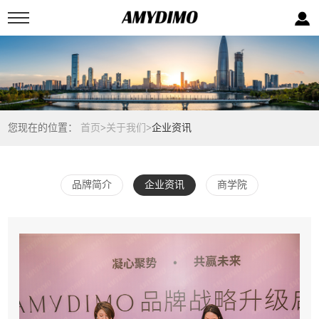
您现在的位置：
首页
>
关于我们
>
企业资讯
品牌简介
企业资讯
商学院